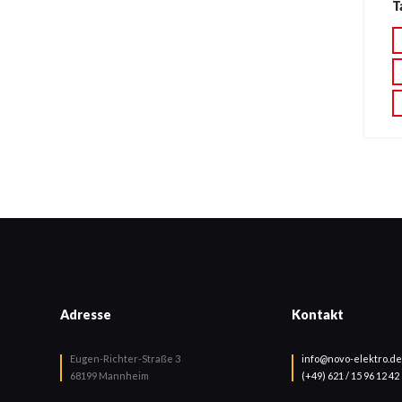
T
Adresse
Kontakt
Eugen-Richter-Straße 3
info@novo-elektro.de
68199 Mannheim
(+49) 621 / 15 96 12 42