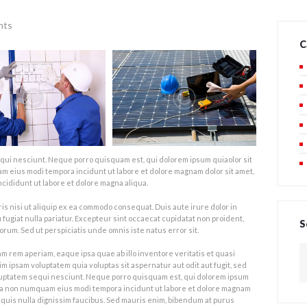
nts
C
qui nesciunt. Neque porro quisquam est, qui dolorem ipsum quiaolor sit
am eius modi tempora incidunt ut labore et dolore magnam dolor sit amet,
ncididunt ut labore et dolore magna aliqua.
is nisi ut aliquip ex ea commodo consequat. Duis aute irure dolor in
 fugiat nulla pariatur. Excepteur sint occaecat cupidatat non proident,
S
borum. Sed ut perspiciatis unde omnis iste natus error sit.
S
rem aperiam, eaque ipsa quae ab illo inventore veritatis et quasi
n
m ipsam voluptatem quia voluptas sit aspernatur aut odit aut fugit, sed
luptatem sequi nesciunt. Neque porro quisquam est, qui dolorem ipsum
 quia non numquam eius modi tempora incidunt ut labore et dolore magnam
quis nulla dignissim faucibus. Sed mauris enim, bibendum at purus