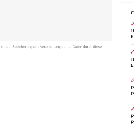
C
1
E
h mit der Speicherung und Verarbeitung deiner Daten durch diese
1
E
P
P