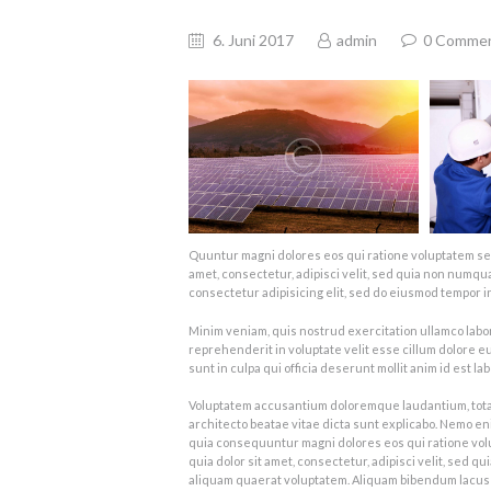
6. Juni 2017
admin
0
Comme
Quuntur magni dolores eos qui ratione voluptatem se
amet, consectetur, adipisci velit, sed quia non numqu
consectetur adipisicing elit, sed do eiusmod tempor i
Minim veniam, quis nostrud exercitation ullamco labor
reprehenderit in voluptate velit esse cillum dolore eu
sunt in culpa qui officia deserunt mollit anim id est la
Voluptatem accusantium doloremque laudantium, totam 
architecto beatae vitae dicta sunt explicabo. Nemo eni
quia consequuntur magni dolores eos qui ratione vo
quia dolor sit amet, consectetur, adipisci velit, sed
aliquam quaerat voluptatem. Aliquam bibendum lacus 