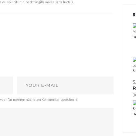
s eu sollicitudin. Sed fringilla malesuada luctus.
R
S
R
3
owser für meinen nächsten Kommentar speichern.