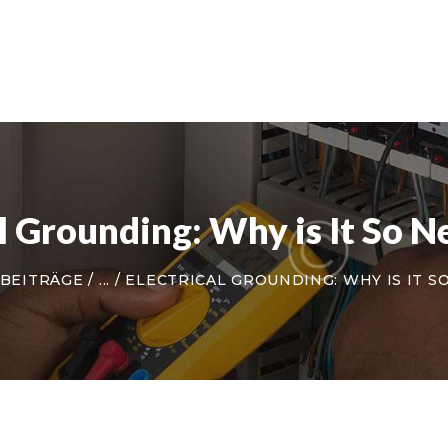
STARTSEITE
ÜBER UNS
DIENSTLEISTUNGEN
KONTAKT
al Grounding: Why is It So N
 BEITRÄGE
...
ELECTRICAL GROUNDING: WHY IS IT S